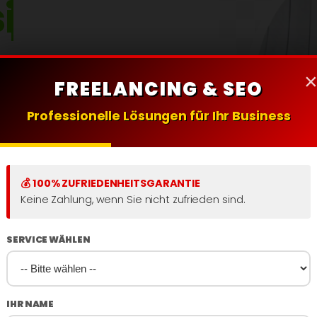
igner
n mit datengesteuerter SEO,
FREELANCING & SEO
 und zukunftssicherer KI-
ten Sie heute risikofrei in
Professionelle Lösungen für Ihr Business
eratung Buchen
💰 100% ZUFRIEDENHEITSGARANTIE
Keine Zahlung, wenn Sie nicht zufrieden sind.
SERVICE WÄHLEN
IHR NAME