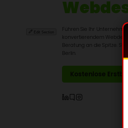
Webdes
Führen Sie Ihr Unternehme
Edit Section
konvertierendem Webdesign
Beratung an die Spitze. Star
Berlin.
Kostenlose Erstb